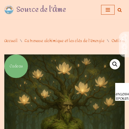
Source de l'Âme
Aller
au
contenu
Accueil
\
La trousse alchimique et les clés de l'énergie
\
Outils d'
Cadeau
ENGLISH
SPOKEN