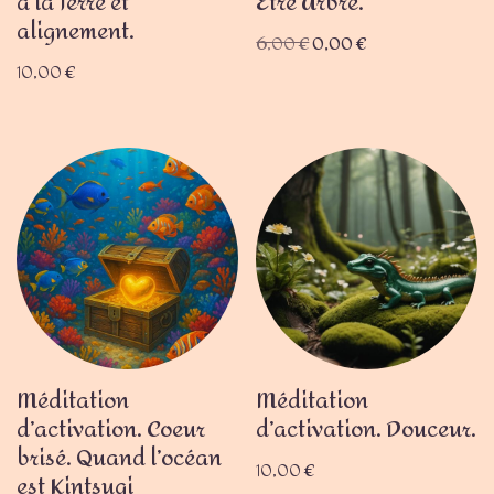
à la Terre et
Être Arbre.
alignement.
6,00
€
0,00
€
10,00
€
Méditation
Méditation
d’activation. Coeur
d’activation. Douceur.
brisé. Quand l’océan
10,00
€
est Kintsugi