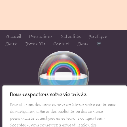
Accueil
Prestations
Actualités
Boutique
Lieux
Livre d’Or
Contact
Liens
Nous respectons votre vie privée.
Nous utilisons des cookies pour améliorer votre expérience
de navigation, diffuser des publicités ou des contenus
personnalisés et analyser notre trafic. En cliquant sur «
Mentions légales
Accepter », vous consentez à notre utilisation des