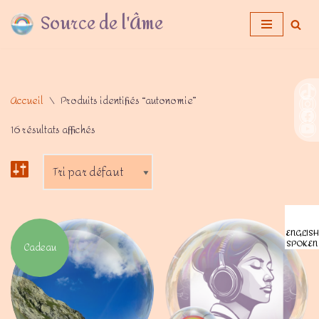
Source de l'Âme
Aller
au
contenu
Accueil
\
Produits identifiés “autonomie”
16 résultats affichés
ENGLISH
SPOKEN
Cadeau