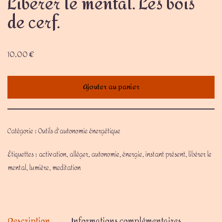
Libérer le mental. Les bois
de cerf.
10,00
€
Ajouter au panier
Catégorie :
Outils d'autonomie énergétique
Étiquettes :
activation
,
alléger
,
autonomie
,
énergie
,
instant présent
,
libérer le
mental
,
lumière
,
meditation
Description
Informations complémentaires