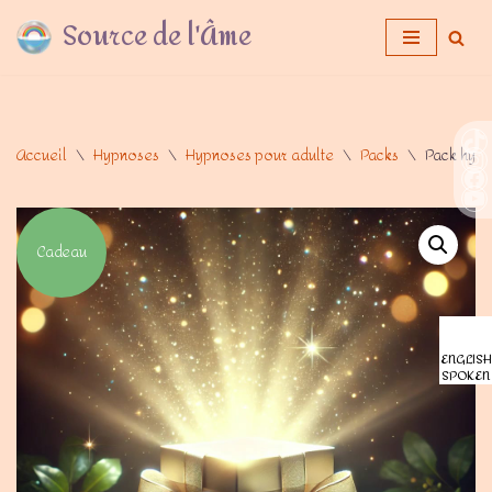
Source de l'Âme
Aller
au
contenu
Accueil
\
Hypnoses
\
Hypnoses pour adulte
\
Packs
\
Pack hypn
Cadeau
ENGLISH
SPOKEN