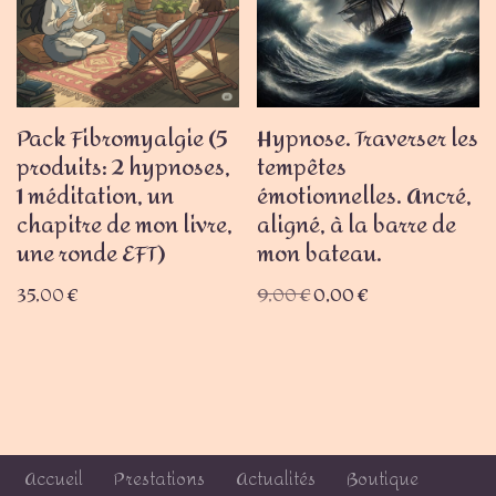
Pack Fibromyalgie (5
Hypnose. Traverser les
produits: 2 hypnoses,
tempêtes
1 méditation, un
émotionnelles. Ancré,
chapitre de mon livre,
aligné, à la barre de
une ronde EFT)
mon bateau.
35,00
€
9,00
€
0,00
€
Accueil
Prestations
Actualités
Boutique