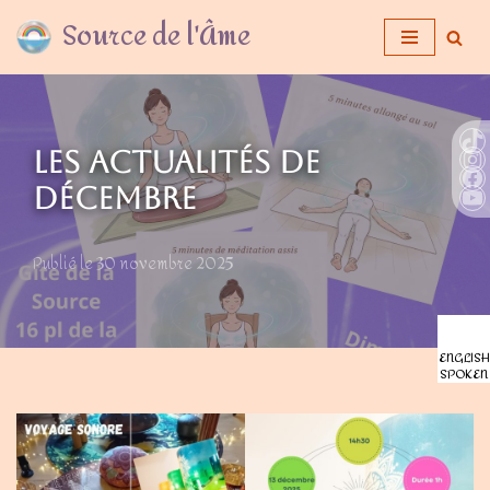
Source de l'Âme
Aller
au
contenu
Les actualités de
décembre
30 novembre 2025
ENGLISH
SPOKEN