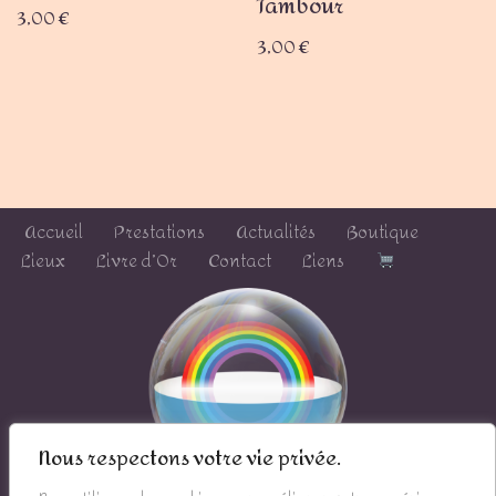
Tambour
3,00
€
3,00
€
Accueil
Prestations
Actualités
Boutique
Lieux
Livre d’Or
Contact
Liens
Nous respectons votre vie privée.