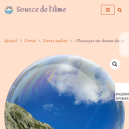
Source de l'Âme
Aller
au
contenu
Accueil
\
Livres
\
Livres audios
\
« Messages au-dessus des nuag
ENGLISH
SPOKEN