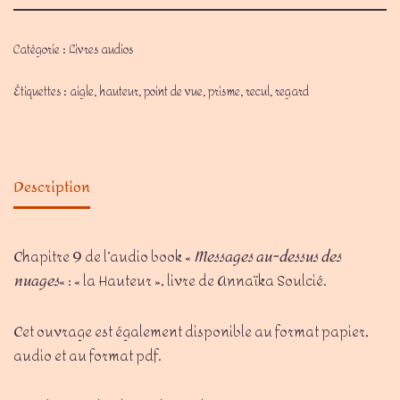
Catégorie :
Livres audios
Étiquettes :
aigle
,
hauteur
,
point de vue
,
prisme
,
recul
,
regard
Description
Chapitre 9 de l’audio book «
Messages au-dessus des
nuages
« : « la Hauteur », livre de Annaïka Soulcié.
Cet ouvrage est également disponible au format papier,
audio et au format pdf.