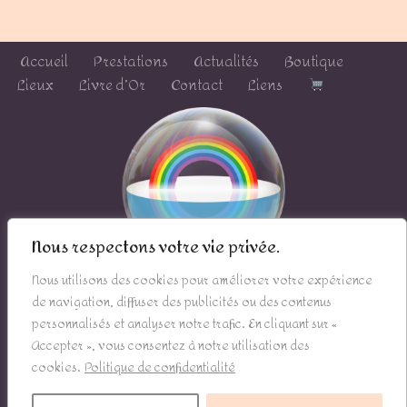
Accueil
Prestations
Actualités
Boutique
Lieux
Livre d’Or
Contact
Liens
Nous respectons votre vie privée.
Nous utilisons des cookies pour améliorer votre expérience
de navigation, diffuser des publicités ou des contenus
personnalisés et analyser notre trafic. En cliquant sur «
Mentions légales
Accepter », vous consentez à notre utilisation des
cookies.
Politique de confidentialité
Politique de confidentialité
Conditions générales de vente