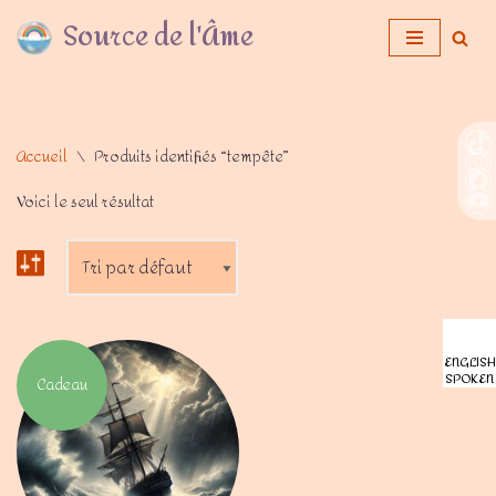
Source de l'Âme
Aller
au
contenu
Accueil
\
Produits identifiés “tempête”
Voici le seul résultat
ENGLISH
SPOKEN
Cadeau