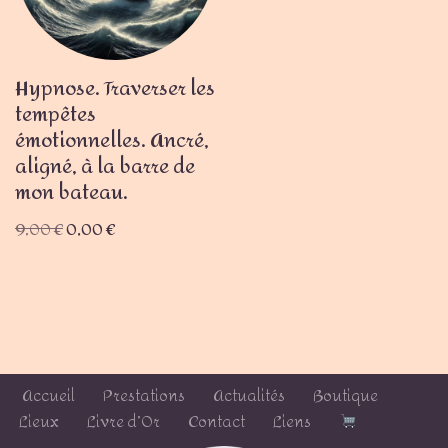
Hypnose. Traverser les
tempêtes
émotionnelles. Ancré,
aligné, à la barre de
mon bateau.
9,00
€
0,00
€
Accueil
Prestations
Actualités
Boutique
Lieux
Livre d’Or
Contact
Liens