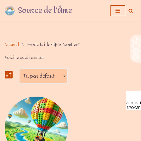
Source de l'Âme
Aller
au
contenu
Accueil
\
Produits identifiés “soutien”
Voici le seul résultat
ENGLISH
SPOKEN