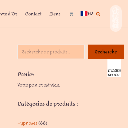
FR
ivre d’Or
Contact
Liens
t
Recherche
ENGLISH
Panier
SPOKEN
Votre panier est vide.
Catégories de produits :
Hypnoses
88