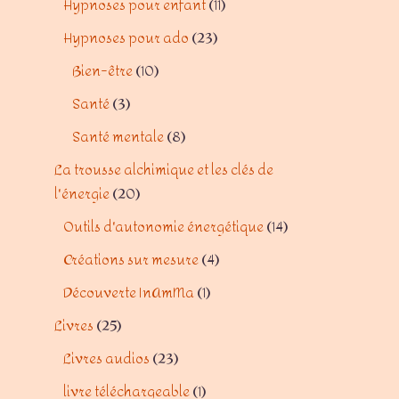
Hypnoses pour enfant
11
Hypnoses pour ado
23
Bien-être
10
Santé
3
Santé mentale
8
La trousse alchimique et les clés de
l'énergie
20
Outils d'autonomie énergétique
14
Créations sur mesure
4
Découverte InAmMa
1
Livres
25
Livres audios
23
livre téléchargeable
1