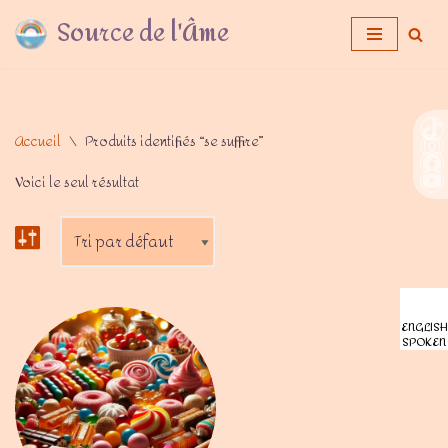
Source de l'Âme
Aller
au
contenu
Accueil
\
Produits identifiés “se suffire”
Voici le seul résultat
ENGLISH
SPOKEN