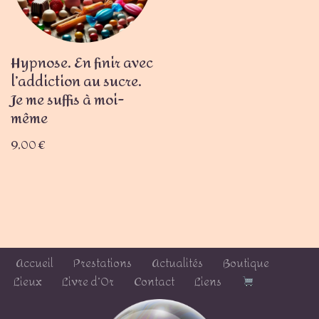
Hypnose. En finir avec
l’addiction au sucre.
Je me suffis à moi-
même
9,00
€
Accueil
Prestations
Actualités
Boutique
Lieux
Livre d’Or
Contact
Liens