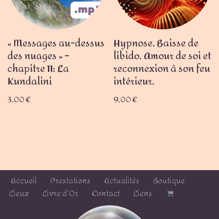
« Messages au-dessus
Hypnose. Baisse de
des nuages » –
libido. Amour de soi et
chapitre 11: La
reconnexion à son feu
Kundalini
intérieur.
3,00
€
9,00
€
Accueil
Prestations
Actualités
Boutique
Lieux
Livre d’Or
Contact
Liens