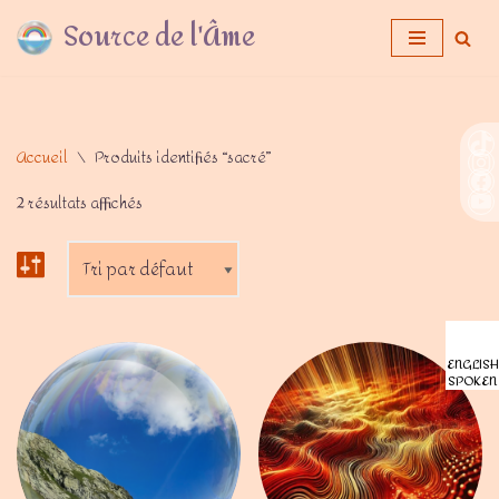
Source de l'Âme
Aller
au
contenu
Accueil
\
Produits identifiés “sacré”
2 résultats affichés
ENGLISH
SPOKEN