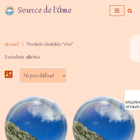
Source de l'Âme
Aller
au
contenu
Accueil
\
Produits identifiés “rire”
2 résultats affichés
ENGLISH
SPOKEN