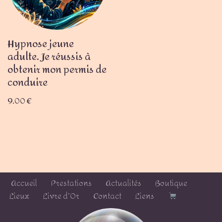
Hypnose jeune
adulte. Je réussis à
obtenir mon permis de
conduire
9,00
€
Accueil
Prestations
Actualités
Boutique
Lieux
Livre d’Or
Contact
Liens