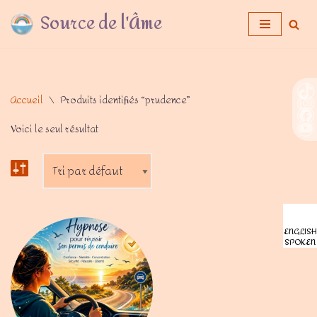
Source de l'Âme
Aller
au
contenu
Accueil
\
Produits identifiés “prudence”
Voici le seul résultat
ENGLISH
SPOKEN