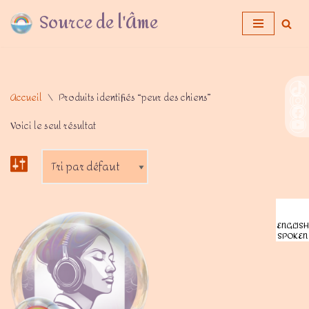
Source de l'Âme
Aller
au
contenu
Accueil
\
Produits identifiés “peur des chiens”
Voici le seul résultat
ENGLISH
SPOKEN