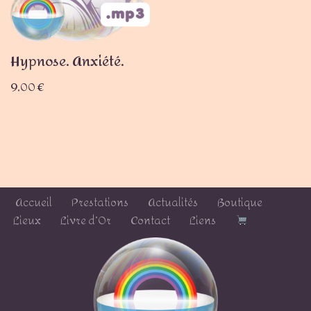
Hypnose. Anxiété.
9,00
€
Accueil
Prestations
Actualités
Boutique
Lieux
Livre d’Or
Contact
Liens