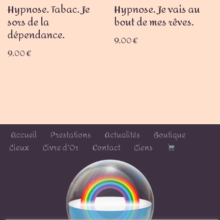
Hypnose. Tabac. Je
Hypnose. Je vais au
sors de la
bout de mes rêves.
dépendance.
9,00
€
9,00
€
Accueil
Prestations
Actualités
Boutique
Lieux
Livre d’Or
Contact
Liens