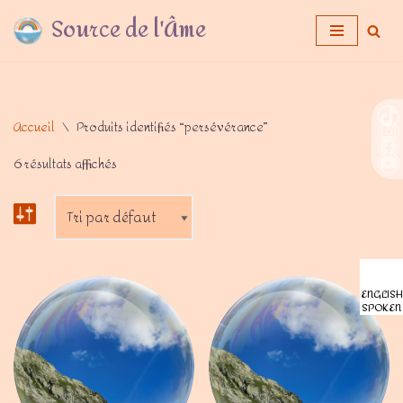
Source de l'Âme
Aller
au
contenu
Accueil
\
Produits identifiés “persévérance”
6 résultats affichés
ENGLISH
SPOKEN