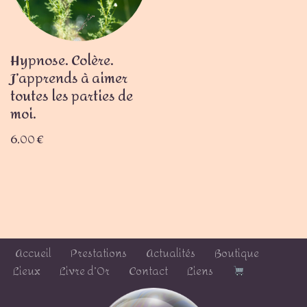
Hypnose. Colère.
J’apprends à aimer
toutes les parties de
moi.
6,00
€
Accueil
Prestations
Actualités
Boutique
Lieux
Livre d’Or
Contact
Liens