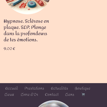
Hypnose. Sclérose en
plaque. SEP. Plonge
dans la profondeurs
de tes émotions.
9,00
€
Accueil
Prestations
Actualités
Boutique
Lieux
Livre d’Or
Contact
Liens