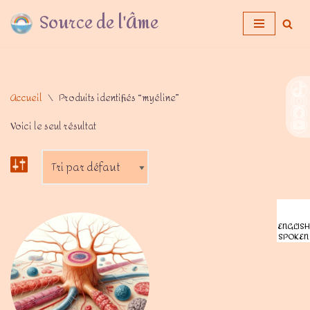
Source de l'Âme
Aller
au
contenu
Accueil
\
Produits identifiés “myéline”
Voici le seul résultat
ENGLISH
SPOKEN