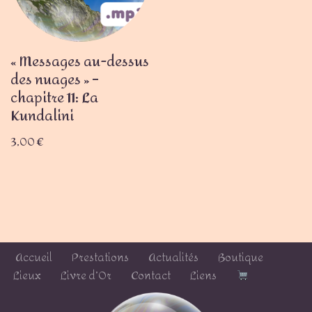
« Messages au-dessus
des nuages » –
chapitre 11: La
Kundalini
3,00
€
Accueil
Prestations
Actualités
Boutique
Lieux
Livre d’Or
Contact
Liens