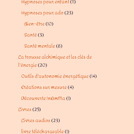
Hypnoses pour enfant
11
Hypnoses pour ado
23
Bien-être
10
Santé
3
Santé mentale
8
La trousse alchimique et les clés de
l'énergie
20
Outils d'autonomie énergétique
14
Créations sur mesure
4
Découverte InAmMa
1
Livres
25
Livres audios
23
livre téléchargeable
1