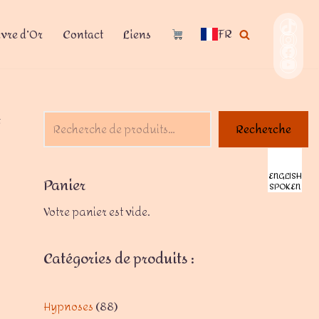
FR
ivre d’Or
Contact
Liens
t
Recherche
ENGLISH
Panier
SPOKEN
Votre panier est vide.
Catégories de produits :
Hypnoses
88