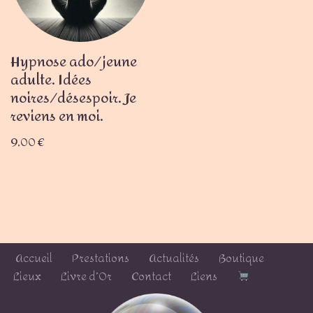
Hypnose ado/jeune
adulte. Idées
noires/désespoir. Je
reviens en moi.
9,00
€
Accueil
Prestations
Actualités
Boutique
Lieux
Livre d’Or
Contact
Liens