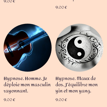
9,00
€
9,00
€
Hypnose. Homme. Je
Hypnose. Maux de
déploie mon masculin
dos. J’équilibre mon
rayonnant.
yin et mon yang.
9,00
€
9,00
€