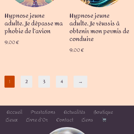
Hypnose jeune
Hypnose jeune
adulte. Je dépasse ma
adulte. Je réussis à
phobie de l’avion
obtenir mon permis de
conduire
9,00
€
9,00
€
1
2
3
4
→
Accueil
Prestations
Actualités
Boutique
Lieux
Livre d’Or
Contact
Liens