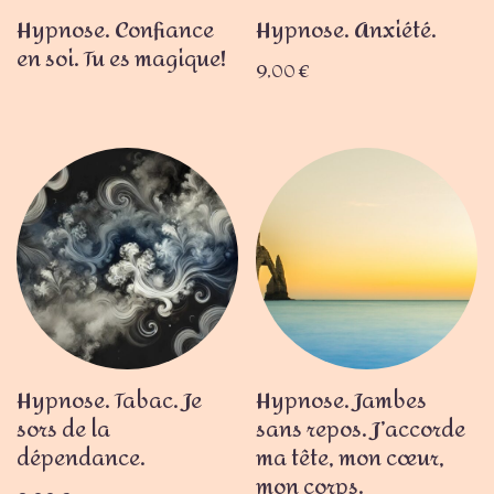
Hypnose. Confiance
Hypnose. Anxiété.
en soi. Tu es magique!
9,00
€
Hypnose. Tabac. Je
Hypnose. Jambes
sors de la
sans repos. J’accorde
dépendance.
ma tête, mon cœur,
mon corps.