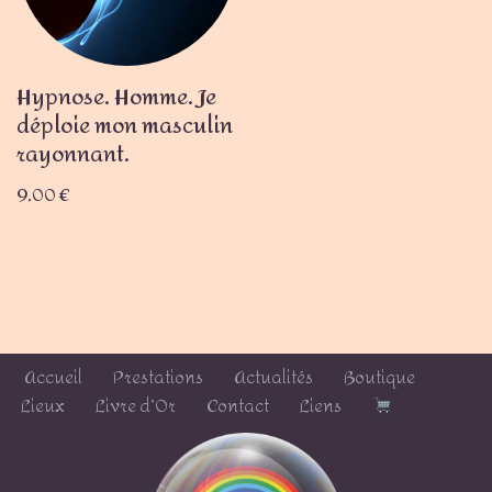
Hypnose. Homme. Je
déploie mon masculin
rayonnant.
9,00
€
Accueil
Prestations
Actualités
Boutique
Lieux
Livre d’Or
Contact
Liens