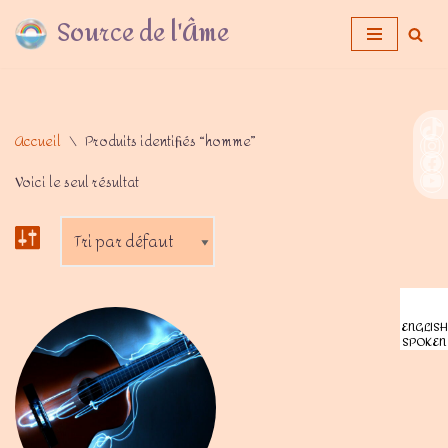
Source de l'Âme
Aller
au
contenu
Accueil
\
Produits identifiés “homme”
Voici le seul résultat
ENGLISH
SPOKEN