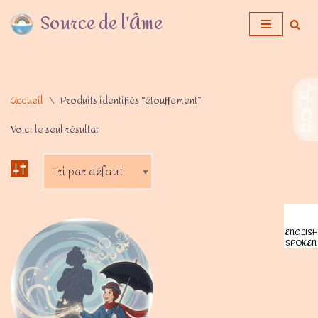
Source de l'Âme
Aller
au
contenu
Accueil
\
Produits identifiés “étouffement”
Voici le seul résultat
ENGLISH
SPOKEN