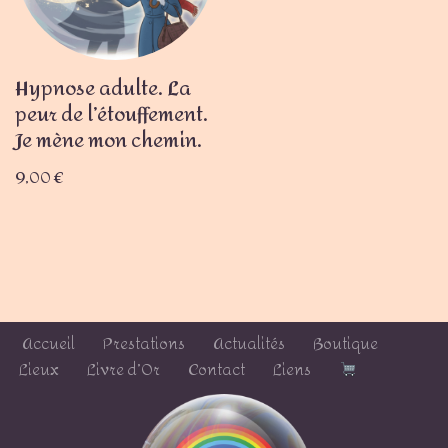
Hypnose adulte. La
peur de l’étouffement.
Je mène mon chemin.
9,00
€
Accueil
Prestations
Actualités
Boutique
Lieux
Livre d’Or
Contact
Liens