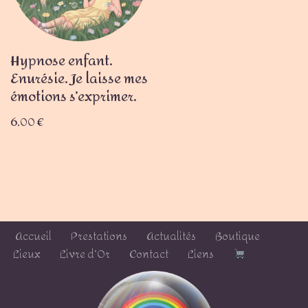
Hypnose enfant.
Enurésie. Je laisse mes
émotions s’exprimer.
6,00
€
Accueil
Prestations
Actualités
Boutique
Lieux
Livre d’Or
Contact
Liens