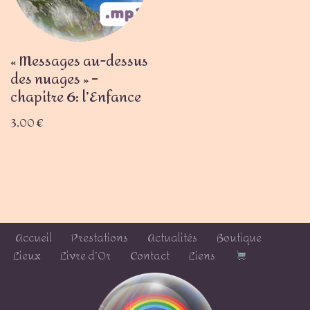
« Messages au-dessus
des nuages » –
chapitre 6: l’Enfance
3,00
€
Accueil
Prestations
Actualités
Boutique
Lieux
Livre d’Or
Contact
Liens