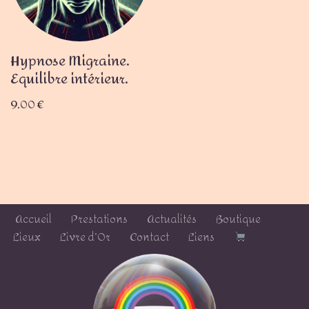
Hypnose Migraine.
Equilibre intérieur.
9,00
€
Accueil
Prestations
Actualités
Boutique
Lieux
Livre d’Or
Contact
Liens