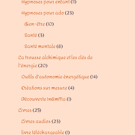
Hypnoses pour enfant
11
Hypnoses pour ado
23
Bien-être
10
Santé
3
Santé mentale
8
La trousse alchimique et les clés de
l'énergie
20
Outils d'autonomie énergétique
14
Créations sur mesure
4
Découverte InAmMa
1
Livres
25
Livres audios
23
livre téléchargeable
1