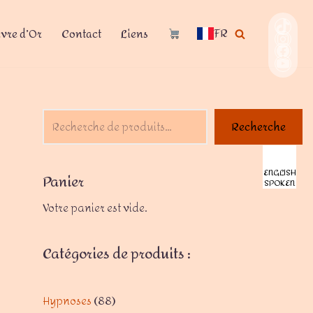
FR
ivre d’Or
Contact
Liens
s
Recherche
ENGLISH
Panier
SPOKEN
Votre panier est vide.
Catégories de produits :
Hypnoses
88