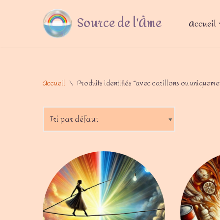
Source de l'Âme
Accueil
Aller
au
contenu
Accueil
\
Produits identifiés “avec carillons ou uniqueme