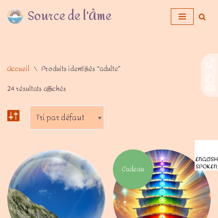
Source de l'Âme
Aller
au
contenu
Accueil
\
Produits identifiés “adulte”
24 résultats affichés
ENGLISH
SPOKEN
Cadeau