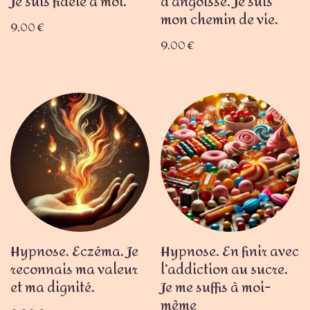
Je suis fidèle à moi.
d’angoisse. Je suis
mon chemin de vie.
9,00
€
9,00
€
Hypnose. Eczéma. Je
Hypnose. En finir avec
reconnais ma valeur
l’addiction au sucre.
et ma dignité.
Je me suffis à moi-
même