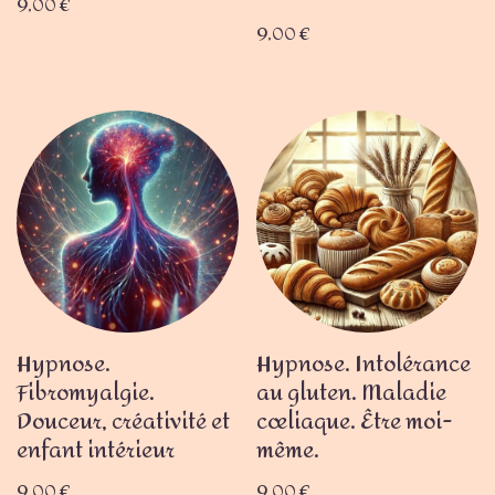
9,00
€
9,00
€
Hypnose.
Hypnose. Intolérance
Fibromyalgie.
au gluten. Maladie
Douceur, créativité et
cœliaque. Être moi-
enfant intérieur
même.
9,00
€
9,00
€