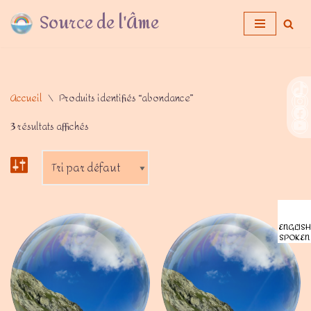
Source de l'Âme
Aller
au
contenu
Accueil
\
Produits identifiés “abondance”
3 résultats affichés
ENGLISH
SPOKEN