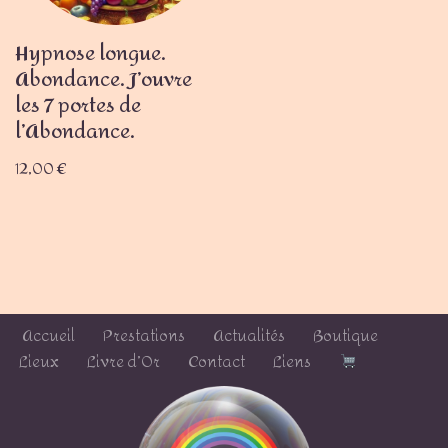
Hypnose longue.
Abondance. J’ouvre
les 7 portes de
l’Abondance.
12,00
€
Accueil
Prestations
Actualités
Boutique
Lieux
Livre d’Or
Contact
Liens